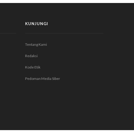
KUNJUNGI
Tentang Kami
Redaksi
Kode Etik
Pedoman Media Siber