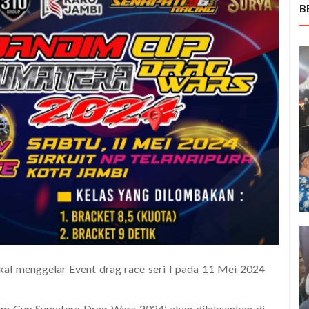
B
l menggelar Event drag race seri I pada 11 Mei 2024
im Cup Sumatera Drag Wars 2024’ akan dilaksankan di