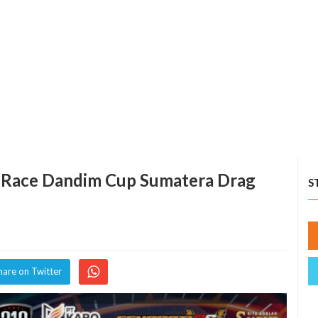
g Race Dandim Cup Sumatera Drag
S
hare on Twitter