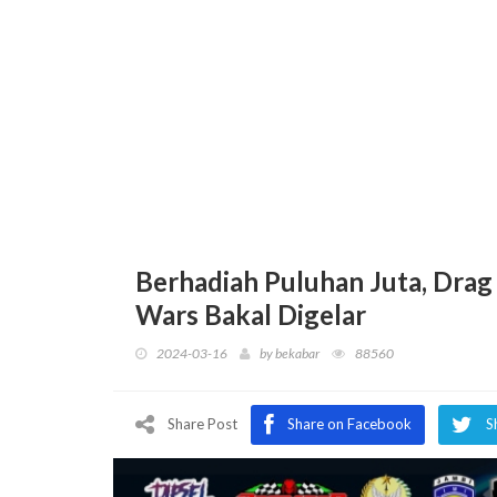
Berhadiah Puluhan Juta, Dra
Wars Bakal Digelar
2024-03-16
by
bekabar
88560
Share Post
Share on Facebook
S