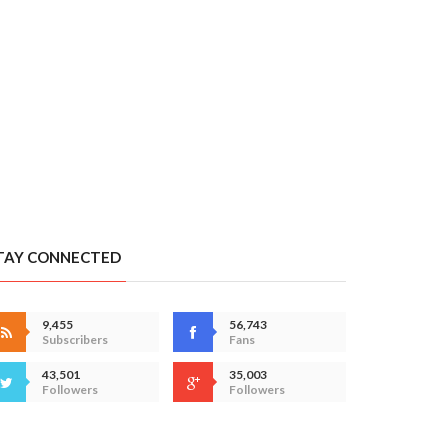
TAY CONNECTED
9,455
56,743
Subscribers
Fans
43,501
35,003
Followers
Followers