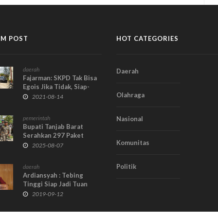
M POST
HOT CATEGORIES
daerah
Daerah
Fajarman: SKPD Tak Bisa
Egois Jika Tidak, Siap-
Olahraga
siap Tak Gajian
2021-08-14
pemerintah
Nasional
Bupati Tanjab Barat
Serahkan 297 Paket
Komunitas
Sembako di Kampung
2025-08-07
Nelayan dalam Rangka
HUT RI ke-80 dan Hari
Politik
daerah
Jadi ke-60 Kabupaten
Ardiansyah : Tebing
Tinggi Siap Jadi Tuan
Rumah MTQ ke 49
2019-09-12