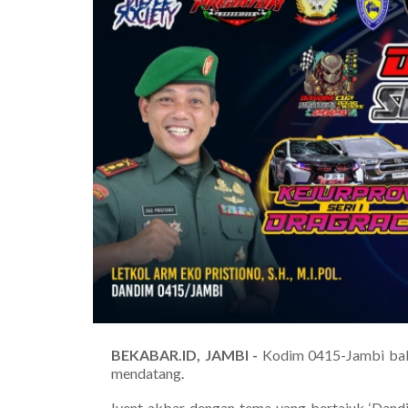
BEKABAR.ID, JAMBI -
Kodim 0415-Jambi baka
mendatang.
Ivent akbar dengan tema yang bertajuk ‘Dand