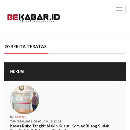
Toggl
navig
20 BERITA TERATAS
HUKUM
by:
bekabar
TANGGAL 2026-08-05 JAM 19:13:06
Kasus Ruko Tangkit Makin Kusut, Komjak Bilang Sudah