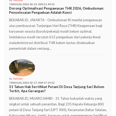
by:
bekabar
TANGGAL 2026-02-23 JAM 21:44:52
Dorong Optimalisasi Pengawasan THR 2026, Ombudsman:
Penyelesaian Pengaduan Adalah Kunci
BEKABAR.ID, JAKARTA - Ombudsman RI menilai pengawasan
atas pembayaran Tunjangan Hari Raya (THR) Keagamaan bagi
karyawan swasta (buruh/pekerja) masih belum optimal.
Setidaknya masih tercatat 652 pengaduan dari pekerja ihwal
maladministrasi distribusi THR belum tuntas diselesaikan
pemerintah dalam rentang…
by:
bekabar
TANGGAL 2026-02-17 JAM 17:10:52
31 Tahun Hak Sertifikat Petani Di Desa Tanjung Sari Belum
Terbit, Apa Gerangan?
BEKABAR.ID, MUAROJAMBI - 31 Tahun bukanlah waktu yang
singkat untuk sebuah penantian. Bagi 235 Kepala Keluarga (KK)
petani di Desa Tanjung Sari (UPT XXII), Kecamatan Bahar Selatan,
Kabupaten Muaro Jambi, harapan untuk menggenggam Sertifikat