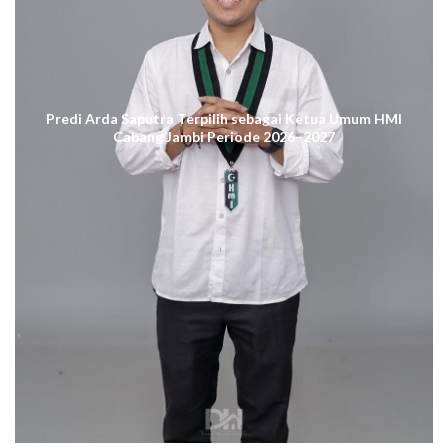
Predi Arda Saputra Terpilih sebagai Ketua Umum HMI
Cabang Jambi Periode 2026–2027