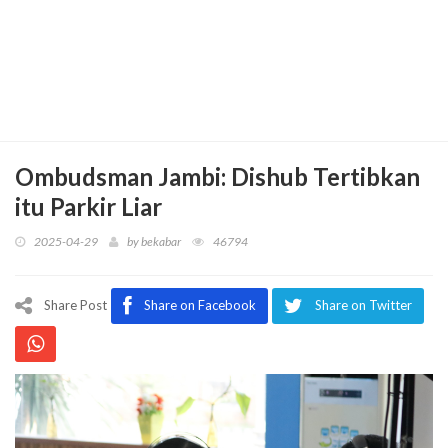
Ombudsman Jambi: Dishub Tertibkan
itu Parkir Liar
2025-04-29
by
bekabar
46794
Share Post
Share on Facebook
Share on Twitter