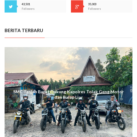
43,501
35,003
Followers
Followers
BERITA TERBARU
SMC Tanjab Barat Dukung Kapolres Tolak Geng Motor
dan Balap Liar