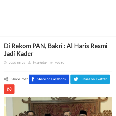
Di Rekom PAN, Bakri : Al Haris Resmi
Jadi Kader
2020-08-25
by
bekabar
95580
Share Post
Share on Facebook
Share on Twitter